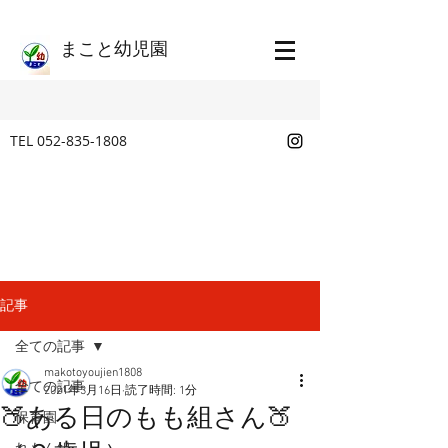
​まこと幼児園
TEL
052-835-1808
記事
全ての記事
makotoyoujien1808
全ての記事
2021年3月16日
読了時間: 1分
🍑ある日のもも組さん🍑
保育園