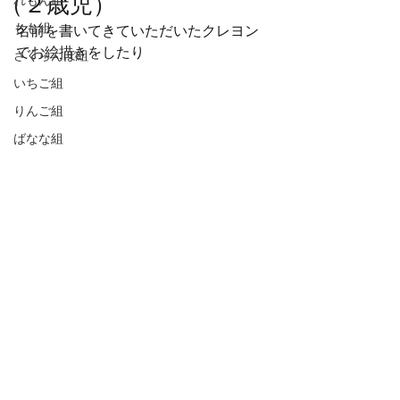
（２歳児）
れもん組
もも組
名前を書いてきていただいたクレヨン
でお絵描きをしたり
さくらんぼ組
いちご組
りんご組
ばなな組