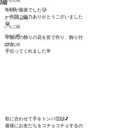
編
れもん組
もも組
今日が最後でした🥲
一年間ご協力ありがとうございました
さくらんぼ組
😀
いちご組
りんご組
卒園式の飾りの花を皆で作り、飾り付
けを
ばなな組
手伝ってくれました🌸
歌に合わせて手をトンパ👏🙌🎵
最後にお友だちをコチョコチョするの