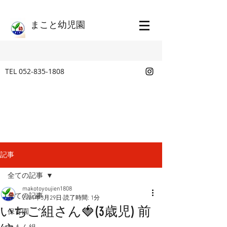
​まこと幼児園
TEL
052-835-1808
記事
全ての記事
makotoyoujien1808
全ての記事
2021年3月29日
読了時間: 1分
いちご組さん🍓(3歳児) 前
保育園