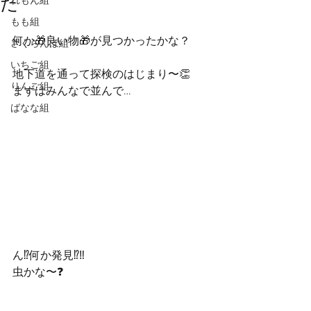
た
れもん組
もも組
何か🎁良い物🎁が見つかったかな？
さくらんぼ組
いちご組
地下道を通って探検のはじまり〜👏
りんご組
まずはみんなで並んで…
ばなな組
ん⁉️何か発見⁉‼️
虫かな〜❓