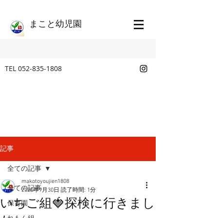
​まこと幼児園
TEL
052-835-1808
記事
全ての記事
makotoyoujien1808
全ての記事
2020年9月30日
読了時間: 1分
いちご組🍓探検に行きまし
保育園