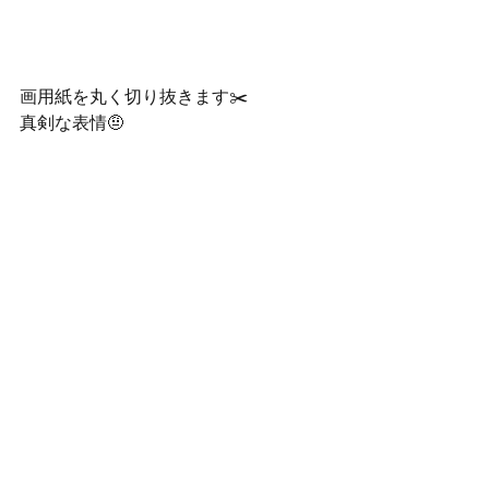
画用紙を丸く切り抜きます✂️
真剣な表情🤨