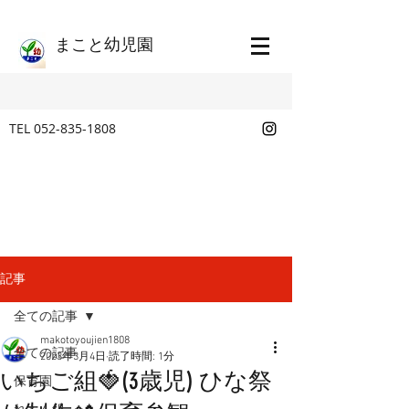
​まこと幼児園
TEL
052-835-1808
記事
全ての記事
makotoyoujien1808
全ての記事
2023年3月4日
読了時間: 1分
いちご組🍓(3歳児) ひな祭
保育園