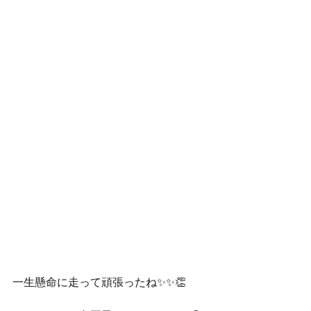
一生懸命に走って頑張ったね✨✨👏