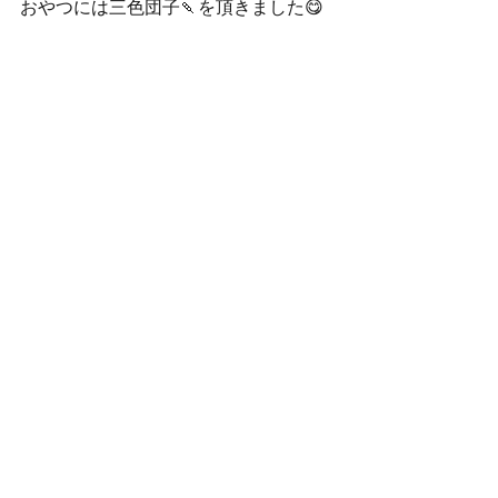
おやつには三色団子🍡を頂きました😋