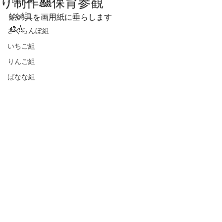
り制作🎎保育参観
れもん組
もも組
絵の具を画用紙に垂らします
🎨💧
さくらんぼ組
いちご組
りんご組
ばなな組