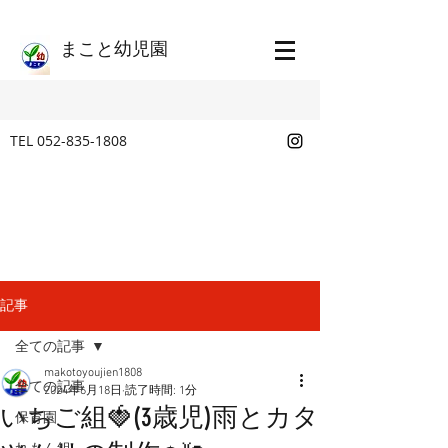
​まこと幼児園
TEL
052-835-1808
記事
全ての記事
makotoyoujien1808
全ての記事
2024年6月18日
読了時間: 1分
いちご組🍓(3歳児)雨とカタ
保育園