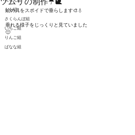
ツムリの制作☂️🐌
れもん組
もも組
絵の具をスポイドで垂らします🎨💧
さくらんぼ組
垂れる様子をじっくりと見ていました
いちご組
🙂
りんご組
ばなな組