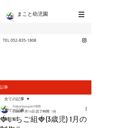
​まこと幼児園
TEL
052-835-1808
記事
全ての記事
makotoyoujien1808
全ての記事
2025年1月14日
読了時間: 1分
🍓いちご組🍓(3歳児) 1月の
保育園