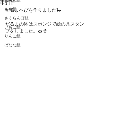
制作
れもん組
もも組
だるまへびを作りました🐍
さくらんぼ組
だるまの体はスポンジで絵の具スタン
いちご組
プをしました。🧽🎨
りんご組
ばなな組