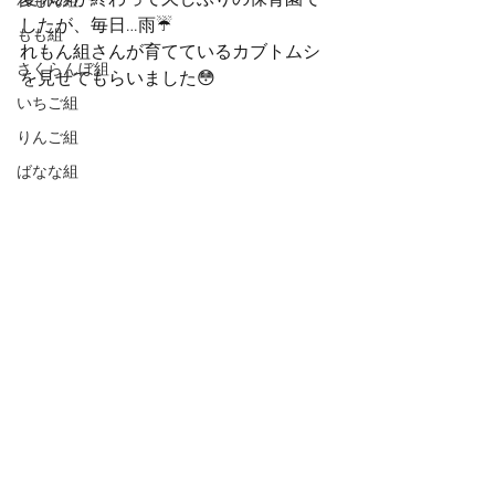
夏休みが終わって久しぶりの保育園で
れもん組
したが、毎日…雨☔️
もも組
れもん組さんが育てているカブトムシ
さくらんぼ組
を見せてもらいました😳
いちご組
りんご組
ばなな組