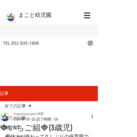
​まこと幼児園
TEL
052-835-1808
記事
全ての記事
makotoyoujien1808
全ての記事
2021年9月1日
読了時間: 1分
🍓いちご組🍓(3歳児)
保育園