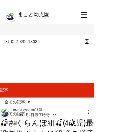
​まこと幼児園
TEL
052-835-1808
記事
全ての記事
makotoyoujien1808
全ての記事
2023年2月7日
読了時間: 1分
🍒さくらんぼ組🍒(4歳児)最
保育園