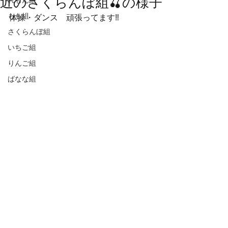
近のさくらんぼ組🍒の様子
れもん組
もも組
体操・ダンス　頑張ってます‼️
さくらんぼ組
いちご組
りんご組
ばなな組