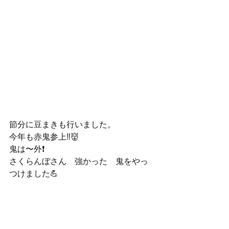
節分に豆まきも行いました。　
今年も赤鬼参上‼️👹
鬼は〜外❗️
さくらんぼさん　強かった　鬼をやっ
つけました💪