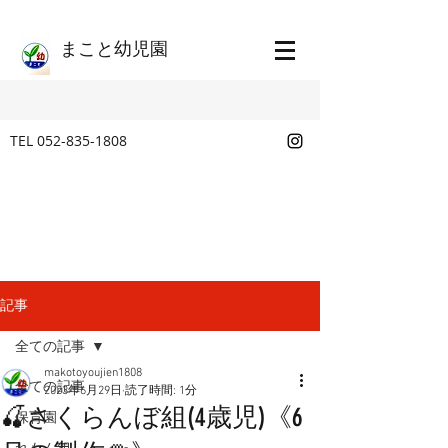
​まこと幼児園
TEL
052-835-1808
記事
全ての記事
makotoyoujien1808
全ての記事
2023年6月29日
読了時間: 1分
🍒さくらんぼ組(4歳児)《6
保育園