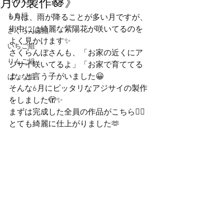
月の製作🪷》
れもん組
もも組
6月は、雨が降ることが多い月ですが、
街中には綺麗な紫陽花が咲いてるのを
さくらんぼ組
よく見かけます✨
いちご組
さくらんぼさんも、「お家の近くにア
りんご組
ジサイ咲いてるよ」「お家で育ててる
よ」と言う子がいました😀
ばなな組
そんな6月にピッタリなアジサイの製作
をしました🫣✨
まずは完成した全員の作品がこちら💁‍♀️
とても綺麗に仕上がりました🫶