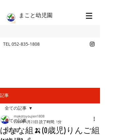
​まこと幼児園
TEL
052-835-1808
記事
全ての記事
makotoyoujien1808
全ての記事
2023年4月23日
読了時間: 1分
ばなな組🍌(0歳児)りんご組
保育園