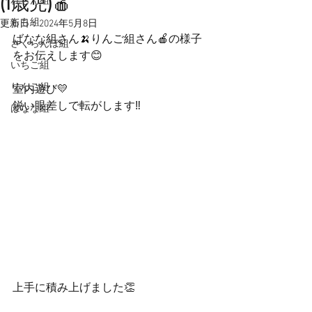
(1歳児)🍎
れもん組
もも組
更新日：
2024年5月8日
ばなな組さん🍌りんご組さん🍎の様子
さくらんぼ組
をお伝えします😊
いちご組
りんご組
室内遊び💛
鋭い眼差しで転がします‼️
ばなな組
上手に積み上げました👏