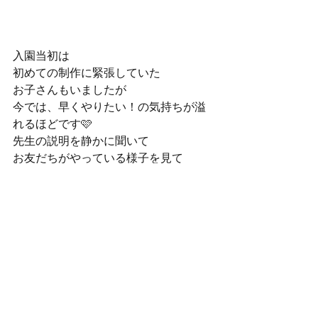
入園当初は
初めての制作に緊張していた
お子さんもいましたが
今では、早くやりたい！の気持ちが溢
れるほどです🩷
先生の説明を静かに聞いて
お友だちがやっている様子を見て
順番を待つ
たくさんの事ができるようになりまし
た👏👏👏
🎎おまけ🎎
お寺に飾られている
7段飾りの雛人形を見ました