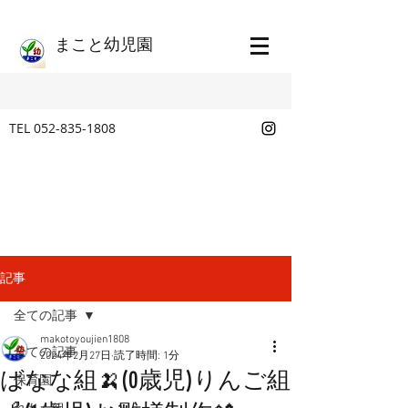
​まこと幼児園
TEL
052-835-1808
記事
全ての記事
makotoyoujien1808
全ての記事
2024年2月27日
読了時間: 1分
ばなな組🍌(0歳児)りんご組
保育園