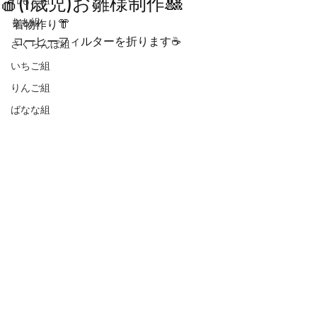
🍎(1歳児)お雛様制作🎎
れもん組
もも組
着物作り👘
コーヒーフィルターを折ります☕️
さくらんぼ組
いちご組
りんご組
ばなな組