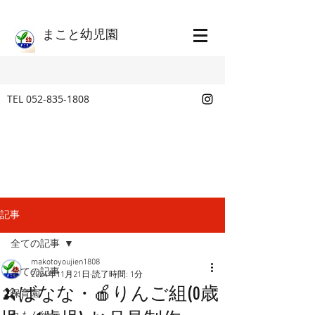
​まこと幼児園
TEL
052-835-1808
記事
全ての記事
makotoyoujien1808
全ての記事
2024年11月21日
読了時間: 1分
🍌ばなな・🍎りんご組(0歳
保育園