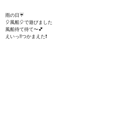
雨の日☔　
🎈風船🎈で遊びました　
風船待て待て〜💕
えいっ‼️つかまえた❗️