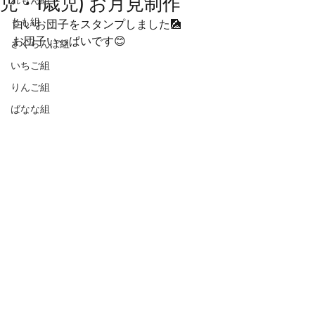
児・1歳児) お月見制作
れもん組
もも組
白いお団子をスタンプしました🎑
お団子いっぱいです😊
さくらんぼ組
いちご組
りんご組
ばなな組