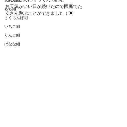
もも組さんになって約3週間。
れもん組
お天気がいい日が続いたので園庭でた
もも組
くさん遊ぶことができました！☀
さくらんぼ組
いちご組
りんご組
ばなな組