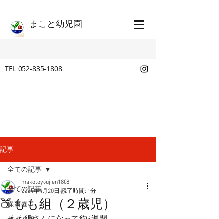
​まこと幼児園
TEL
052-835-1808
記事
全ての記事
makotoyoujien1808
全ての記事
2024年4月20日
読了時間: 1分
🍑もも組（２歳児）
保育園