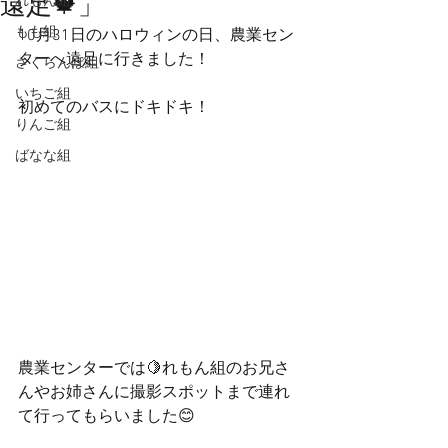
遠足🍁」
れもん組
もも組
10月31日のハロウィンの日、農業セン
ターへ遠足に行きました！
さくらんぼ組
いちご組
初めてのバスにドキドキ！
りんご組
ばなな組
農業センターでは🍋れもん組のお兄さ
んやお姉さんに撮影スポットまで連れ
て行ってもらいました😊