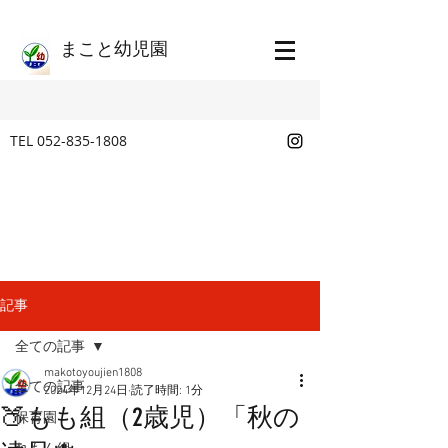
​まこと幼児園
TEL
052-835-1808
記事
全ての記事
makotoyoujien1808
全ての記事
2024年12月24日
読了時間: 1分
🍑もも組（2歳児）「秋の
保育園