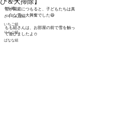
び＆大掃除】
れもん組
もも組
雪が園庭につもると、子どもたちは真
っ白な雪に大興奮でした😆
さくらんぼ組
いちご組
もも組さんは、お部屋の前で雪を触っ
りんご組
て遊びましたよ⛄
ばなな組