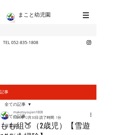
​まこと幼児園
TEL
052-835-1808
記事
全ての記事
makotoyoujien1808
全ての記事
2021年12月30日
読了時間: 1分
もも組🍑（2歳児）【雪遊
保育園