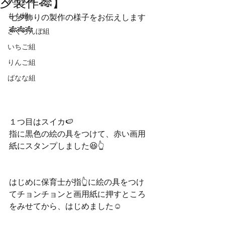
夕製作🎋】
れもん組
もも組
七夕飾りの製作の様子をお伝えします
🎋🎋🎋
さくらんぼ組
いちご組
りんご組
ばなな組
１つ目はスイカ🍉
指に黒色の絵の具をつけて、赤い画用
紙にスタンプしました😆👆
はじめに保育士が指👆に絵の具をつけ
てチョンチョンと画用紙に押すところ
をみせてから、はじめました☺️