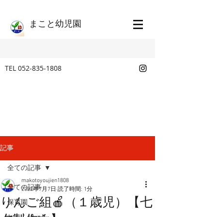
​まこと幼児園
TEL
052-835-1808
記事
全ての記事
makotoyoujien1808
全ての記事
2022年7月7日
読了時間: 1分
りんご組🍎（１歳児）【七
保育園