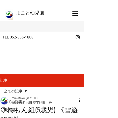
​まこと幼児園
TEL
052-835-1808
記事
全ての記事
makotoyoujien1808
全ての記事
2025年2月10日
読了時間: 1分
🍋れもん組(5歳児) 《雪遊
保育園