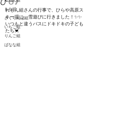
び☃️》
れもん組
もも組
れもん組さんの行事で、ひらや高原ス
キー場に、雪遊びに行きました！✨✨
さくらんぼ組
いつもと違うバスにドキドキの子ども
いちご組
たち💓
りんご組
ばなな組