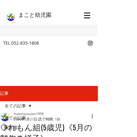
​まこと幼児園
TEL
052-835-1808
記事
全ての記事
makotoyoujien1808
全ての記事
2024年5月21日
読了時間: 1分
🍋れもん組(5歳児)《5月の
保育園