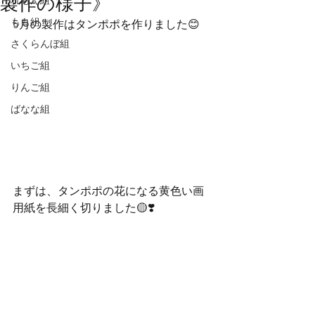
製作の様子》
れもん組
もも組
5月の製作はタンポポを作りました😊
さくらんぼ組
いちご組
りんご組
ばなな組
まずは、タンポポの花になる黄色い画
用紙を長細く切りました🟡❣️