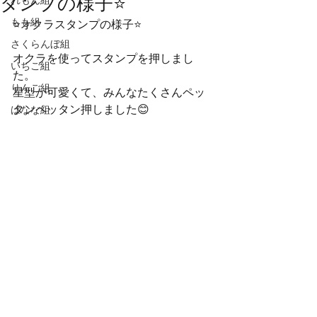
タンプの様子⭐
れもん組
もも組
⭐オクラスタンプの様子⭐
さくらんぼ組
オクラを使ってスタンプを押しまし
いちご組
た。
りんご組
星型が可愛くて、みんなたくさんペッ
タンペッタン押しました😊
ばなな組