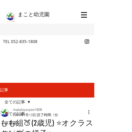
​まこと幼児園
TEL
052-835-1808
記事
全ての記事
makotoyoujien1808
全ての記事
2021年9月13日
読了時間: 1分
もも組🍑(2歳児) ⭐オクラス
保育園