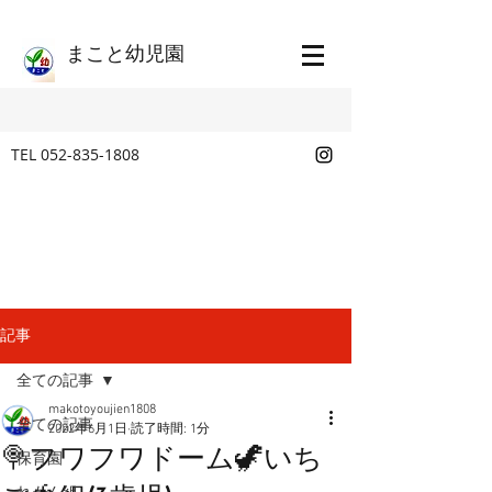
​まこと幼児園
TEL
052-835-1808
記事
全ての記事
makotoyoujien1808
全ての記事
2022年6月1日
読了時間: 1分
🍭フワフワドーム🦖いち
保育園