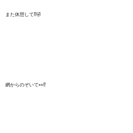
また休憩して⁉️🤣
網からのぞいて👀⁉️