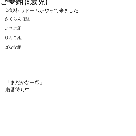
ご🍓組(3歳児)
れもん組
もも組
フワフワドームがやって来ました‼️
さくらんぼ組
いちご組
りんご組
ばなな組
「まだかなー☹️」
順番待ち中