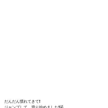
だんだん慣れてきて❗️
ジャンプして、滑り始めました❗️🤣