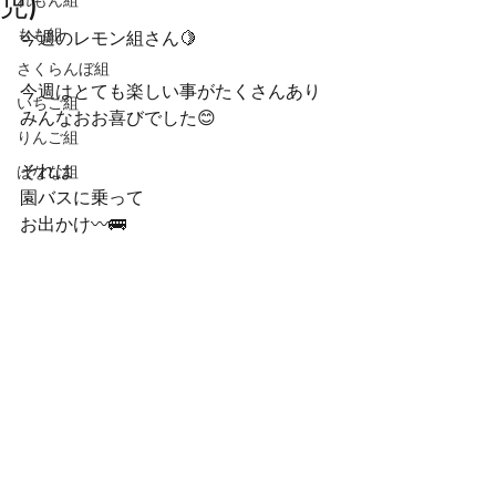
児)
れもん組
もも組
今週のレモン組さん🍋
さくらんぼ組
今週はとても楽しい事がたくさんあり
いちご組
みんなおお喜びでした😊
りんご組
それは
ばなな組
園バスに乗って
お出かけ〰️🚌