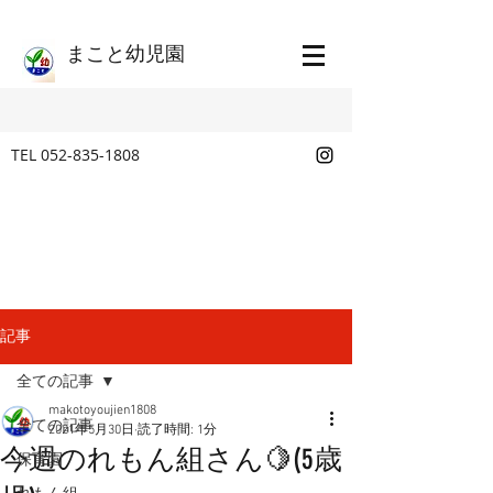
​まこと幼児園
TEL
052-835-1808
記事
全ての記事
makotoyoujien1808
全ての記事
2021年5月30日
読了時間: 1分
今週のれもん組さん🍋(5歳
保育園