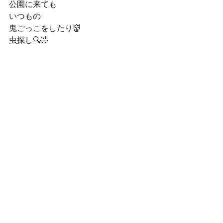
公園に来ても
いつもの
鬼ごっこをしたり👹
虫探し🔍🤣