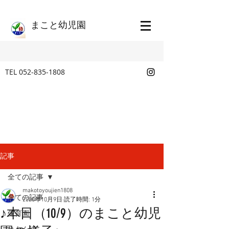
​まこと幼児園
TEL
052-835-1808
記事
全ての記事
makotoyoujien1808
全ての記事
2020年10月9日
読了時間: 1分
♪本日（10/9）のまこと幼児
保育園