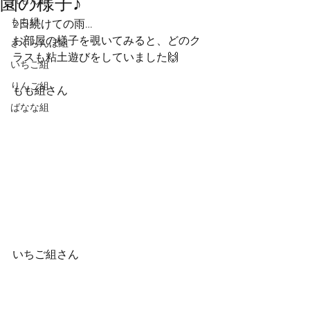
園の様子♪
れもん組
もも組
2日続けての雨…
お部屋の様子を覗いてみると、どのク
さくらんぼ組
ラスも粘土遊びをしていました🙌
いちご組
りんご組
もも組さん
ばなな組
いちご組さん