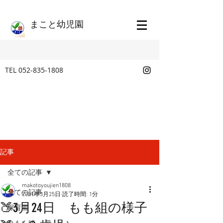
​まこと幼児園
TEL
052-835-1808
記事
全ての記事
makotoyoujien1808
全ての記事
2021年3月25日
読了時間: 1分
🍑3月24日 もも組の様子
保育園