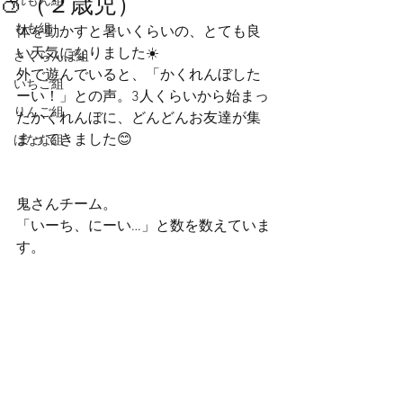
🍑（２歳児）
れもん組
もも組
体を動かすと暑いくらいの、とても良
い天気になりました☀️
さくらんぼ組
外で遊んでいると、「かくれんぼした
いちご組
ーい！」との声。3人くらいから始まっ
りんご組
たかくれんぼに、どんどんお友達が集
まってきました😊
ばなな組
鬼さんチーム。
「いーち、にーい…」と数を数えていま
す。