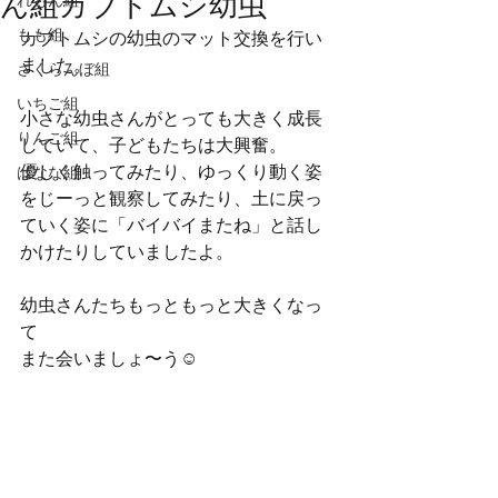
ん組カブトムシ幼虫
れもん組
もも組
カブトムシの幼虫のマット交換を行い
ました。
さくらんぼ組
いちご組
小さな幼虫さんがとっても大きく成長
りんご組
していて、子どもたちは大興奮。
優しく触ってみたり、ゆっくり動く姿
ばなな組
をじーっと観察してみたり、土に戻っ
ていく姿に「バイバイまたね」と話し
かけたりしていましたよ。
幼虫さんたちもっともっと大きくなっ
て
また会いましょ〜う☺️