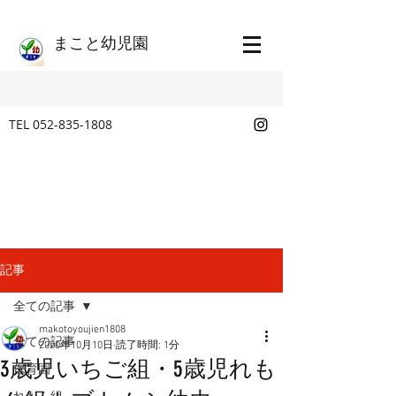
​まこと幼児園
TEL
052-835-1808
記事
全ての記事
makotoyoujien1808
全ての記事
2020年10月10日
読了時間: 1分
3歳児いちご組・5歳児れも
保育園