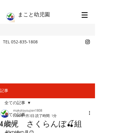
​まこと幼児園
TEL
052-835-1808
記事
全ての記事
makotoyoujien1808
全ての記事
2020年9月3日
読了時間: 1分
4歳児 さくらんぼ🍒組
保育園