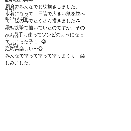
初の絵の具😉
れもん組
園庭でみんなでお絵描きしました。
もも組
水着になって　日陰で大きい紙を並べ
さくらんぼ組
て　絵の具でたくさん描きました🎨
いちご組
最初は筆で描いていたのですが、その
うち✋手も使ってゾンビのようになっ
りんご組
てしまった子も…😱
ばなな組
絵の具楽しい〜😄
みんなで塗って塗って塗りまくり　楽
しみました。