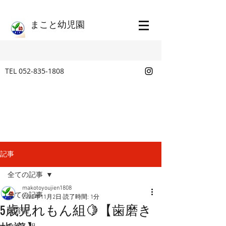
​まこと幼児園
TEL
052-835-1808
記事
全ての記事
makotoyoujien1808
全ての記事
2022年11月2日
読了時間: 1分
5歳児れもん組🍋【歯磨き
保育園