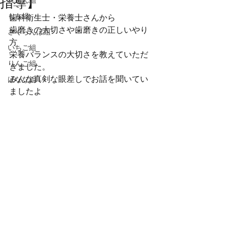
指導】
れもん組
もも組
歯科衛生士・栄養士さんから
歯磨きの大切さや歯磨きの正しいやり
さくらんぼ組
方
いちご組
栄養バランスの大切さを教えていただ
りんご組
きました。
みんな真剣な眼差しでお話を聞いてい
ばなな組
ましたよ