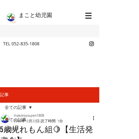
​まこと幼児園
TEL
052-835-1808
記事
全ての記事
makotoyoujien1808
全ての記事
2022年12月22日
読了時間: 1分
5歳児れもん組🍋【生活発
保育園