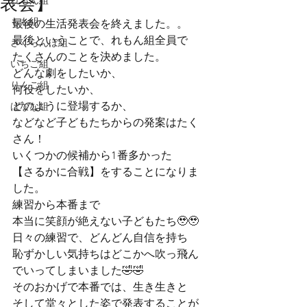
表会】
れもん組
もも組
最後の生活発表会を終えました。。
最後ということで、れもん組全員で
さくらんぼ組
たくさんのことを決めました。
いちご組
どんな劇をしたいか、
りんご組
何役をしたいか、
どのように登場するか、
ばなな組
などなど子どもたちからの発案はたく
さん！
いくつかの候補から1番多かった
【さるかに合戦】をすることになりま
した。
練習から本番まで
本当に笑顔が絶えない子どもたち🥹🥹
日々の練習で、どんどん自信を持ち
恥ずかしい気持ちはどこかへ吹っ飛ん
でいってしまいました🤣🤣
そのおかげで本番では、生き生きと
そして堂々とした姿で発表することが