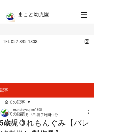
​まこと幼児園
TEL
052-835-1808
記事
全ての記事
makotoyoujien1808
全ての記事
2021年2月15日
読了時間: 1分
5歳児🍋れもんぐみ【バレ
保育園