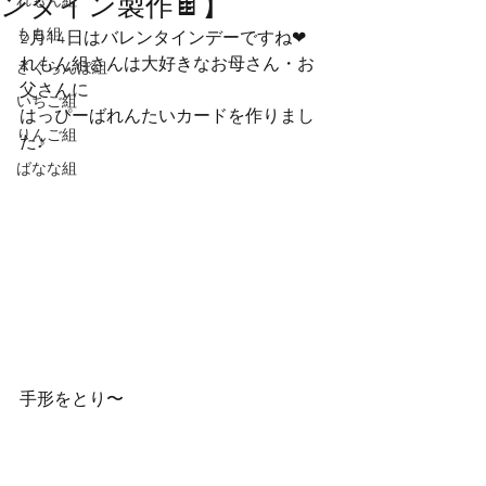
ンタイン製作🍫】
れもん組
もも組
2月14日はバレンタインデーですね❤︎
れもん組さんは大好きなお母さん・お
さくらんぼ組
父さんに
いちご組
はっぴーばれんたいカードを作りまし
りんご組
た♪
ばなな組
手形をとり〜