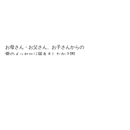
お母さん・お父さん、お子さんからの
愛のメッセージ届きましたか？💌
れもん組
すべて表示
最新記事