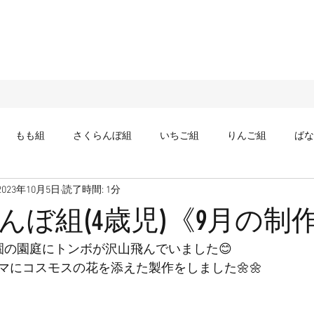
もも組
さくらんぼ組
いちご組
りんご組
ばな
2023年10月5日
読了時間: 1分
んぼ組(4歳児)《9月の制作
園の園庭にトンボが沢山飛んでいました😊
マにコスモスの花を添えた製作をしました🌼🌼